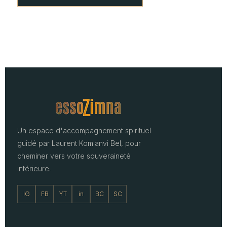
Un espace d'accompagnement spirituel
guidé par Laurent Komlanvi Bel, pour
cheminer vers votre souveraineté
intérieure.
IG
FB
YT
in
BC
SC