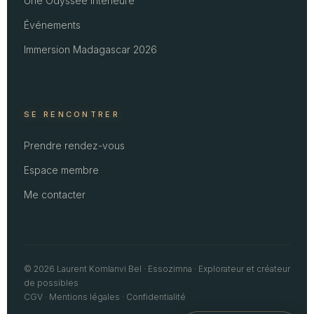
Une Odyssée intérieure
Événements
Immersion Madagascar 2026
SE RENCONTRER
Prendre rendez-vous
Espace membre
Me contacter
© 2026 Laurent Komlanvi Bel · Essozimna · Explorateur et créateur
de possibles
CGV
·
Mentions légales
·
Confidentialité